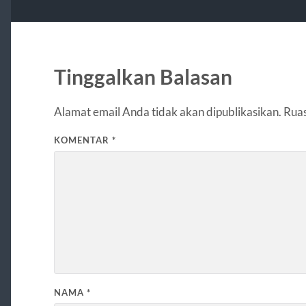
Tinggalkan Balasan
Alamat email Anda tidak akan dipublikasikan.
Ruas
KOMENTAR
*
NAMA
*