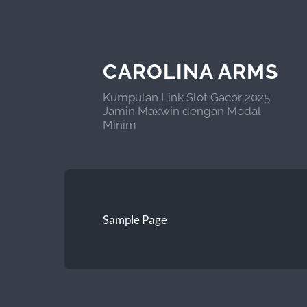
CAROLINA ARMS
Kumpulan Link Slot Gacor 2025
Jamin Maxwin dengan Modal
Minim
Sample Page