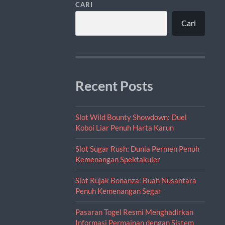
CARI
Cari
Recent Posts
Slot Wild Bounty Showdown: Duel
Koboi Liar Penuh Harta Karun
Slot Sugar Rush: Dunia Permen Penuh
Kemenangan Spektakuler
Slot Rujak Bonanza: Buah Nusantara
Penuh Kemenangan Segar
Pasaran Togel Resmi Menghadirkan
Informasi Permainan dengan Sistem