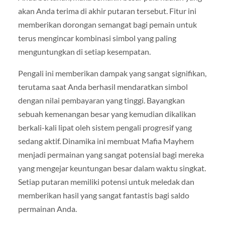
akan Anda terima di akhir putaran tersebut. Fitur ini
memberikan dorongan semangat bagi pemain untuk
terus mengincar kombinasi simbol yang paling
menguntungkan di setiap kesempatan.
Pengali ini memberikan dampak yang sangat signifikan,
terutama saat Anda berhasil mendaratkan simbol
dengan nilai pembayaran yang tinggi. Bayangkan
sebuah kemenangan besar yang kemudian dikalikan
berkali-kali lipat oleh sistem pengali progresif yang
sedang aktif. Dinamika ini membuat Mafia Mayhem
menjadi permainan yang sangat potensial bagi mereka
yang mengejar keuntungan besar dalam waktu singkat.
Setiap putaran memiliki potensi untuk meledak dan
memberikan hasil yang sangat fantastis bagi saldo
permainan Anda.