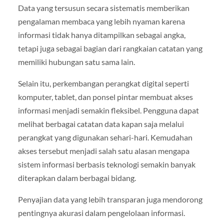
Data yang tersusun secara sistematis memberikan
pengalaman membaca yang lebih nyaman karena
informasi tidak hanya ditampilkan sebagai angka,
tetapi juga sebagai bagian dari rangkaian catatan yang
memiliki hubungan satu sama lain.
Selain itu, perkembangan perangkat digital seperti
komputer, tablet, dan ponsel pintar membuat akses
informasi menjadi semakin fleksibel. Pengguna dapat
melihat berbagai catatan data kapan saja melalui
perangkat yang digunakan sehari-hari. Kemudahan
akses tersebut menjadi salah satu alasan mengapa
sistem informasi berbasis teknologi semakin banyak
diterapkan dalam berbagai bidang.
Penyajian data yang lebih transparan juga mendorong
pentingnya akurasi dalam pengelolaan informasi.