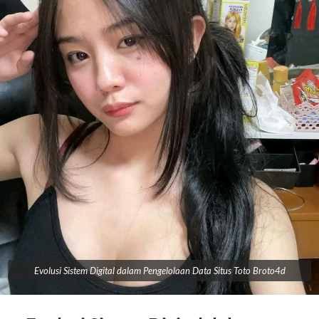
Evolusi Sistem Digital dalam Pengelolaan Data Situs Toto Broto4d