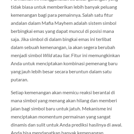
tidak biasa untuk memberikan lebih banyak peluang
kemenangan bagi para pemainnya. Salah satu fitur
andalan dalam Mafia Mayhem adalah sistem simbol
berbingkai emas yang dapat muncul di posisi mana
saja. Jika simbol di dalam bingkai emas ini terlibat
dalam sebuah kemenangan, ia akan segera berubah
menjadi simbol
Wild
atau liar. Fitur ini memungkinkan
Anda untuk menciptakan kombinasi pemenang baru
yang jauh lebih besar secara beruntun dalam satu
putaran.
Setiap kemenangan akan memicu reaksi berantai di
mana simbol yang menang akan hilang dan memberi
jalan bagi simbol baru untuk jatuh. Mekanisme ini
menciptakan momentum permainan yang sangat
dinamis dan sulit untuk Anda prediksi hasilnya di awal.
Anda bisa mendapatkan banyak kemenangan