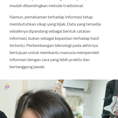
mudah dibandingkan metode tradisional.
Namun, pemahaman terhadap informasi tetap
membutuhkan sikap yang bijak. Data yang tersedia
sebaiknya dipandang sebagai bentuk catatan
informasi, bukan sebagai kepastian terhadap hasil
tertentu. Perkembangan teknologi pada akhirnya
bertujuan untuk membantu manusia memperoleh
informasi dengan cara yang lebih praktis dan
bertanggung jawab.