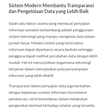
Sistem Modern Membantu Transparansi
dan Pengelolaan Data yang Lebih Baik
Salah satu faktor utama yang membuat penyajian
informasi semakin berkembang adalah penggunaan
sistem teknologi yang mampu mengelola data dalam
jumlah besar. Melalui sistem yang terstruktur,
informasi dapat diperbarui secara berkala sehingga
pengguna dapat melihat perubahan data dengan lebih
mudah. Hal ini menunjukkan bagaimana teknologi
berperan dalam menciptakan pola penyampaian
informasi yang lebih efektif.
Transparansi dalam penyajian data juga berkaitan
dengan kejelasan sumber informasi, konsistensi
pembaruan, serta kemudahan dalam melakukan
pengecekan kembali terhadap catatan yang tersedia.