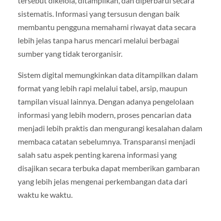
tersebut dikelola, ditampilkan, dan diperbarui secara
sistematis. Informasi yang tersusun dengan baik
membantu pengguna memahami riwayat data secara
lebih jelas tanpa harus mencari melalui berbagai
sumber yang tidak terorganisir.
Sistem digital memungkinkan data ditampilkan dalam
format yang lebih rapi melalui tabel, arsip, maupun
tampilan visual lainnya. Dengan adanya pengelolaan
informasi yang lebih modern, proses pencarian data
menjadi lebih praktis dan mengurangi kesalahan dalam
membaca catatan sebelumnya. Transparansi menjadi
salah satu aspek penting karena informasi yang
disajikan secara terbuka dapat memberikan gambaran
yang lebih jelas mengenai perkembangan data dari
waktu ke waktu.