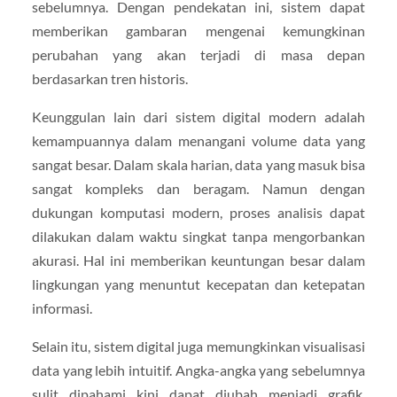
sebelumnya. Dengan pendekatan ini, sistem dapat
memberikan gambaran mengenai kemungkinan
perubahan yang akan terjadi di masa depan
berdasarkan tren historis.
Keunggulan lain dari sistem digital modern adalah
kemampuannya dalam menangani volume data yang
sangat besar. Dalam skala harian, data yang masuk bisa
sangat kompleks dan beragam. Namun dengan
dukungan komputasi modern, proses analisis dapat
dilakukan dalam waktu singkat tanpa mengorbankan
akurasi. Hal ini memberikan keuntungan besar dalam
lingkungan yang menuntut kecepatan dan ketepatan
informasi.
Selain itu, sistem digital juga memungkinkan visualisasi
data yang lebih intuitif. Angka-angka yang sebelumnya
sulit dipahami kini dapat diubah menjadi grafik,