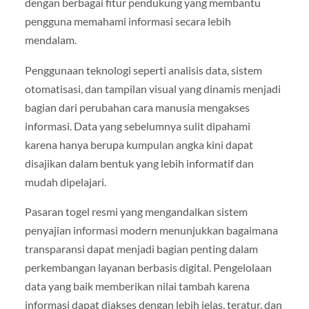
dengan berbagai fitur pendukung yang membantu
pengguna memahami informasi secara lebih
mendalam.
Penggunaan teknologi seperti analisis data, sistem
otomatisasi, dan tampilan visual yang dinamis menjadi
bagian dari perubahan cara manusia mengakses
informasi. Data yang sebelumnya sulit dipahami
karena hanya berupa kumpulan angka kini dapat
disajikan dalam bentuk yang lebih informatif dan
mudah dipelajari.
Pasaran togel resmi yang mengandalkan sistem
penyajian informasi modern menunjukkan bagaimana
transparansi dapat menjadi bagian penting dalam
perkembangan layanan berbasis digital. Pengelolaan
data yang baik memberikan nilai tambah karena
informasi dapat diakses dengan lebih jelas, teratur, dan