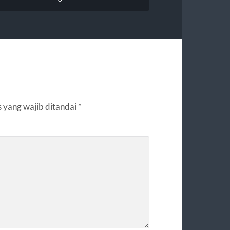
 yang wajib ditandai
*