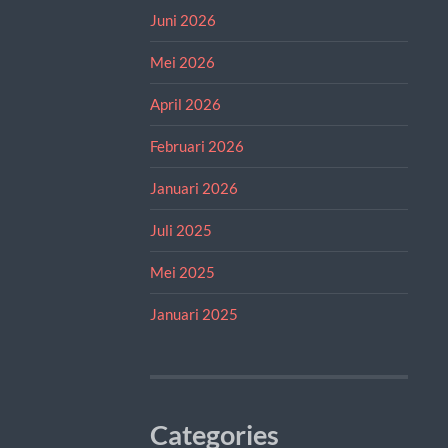
Juni 2026
Mei 2026
April 2026
Februari 2026
Januari 2026
Juli 2025
Mei 2025
Januari 2025
Categories