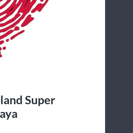
iland Super
caya