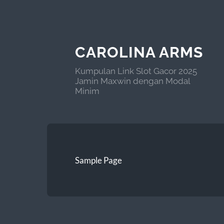
CAROLINA ARMS
Kumpulan Link Slot Gacor 2025
Jamin Maxwin dengan Modal
Minim
Sample Page