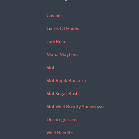
Casino
Gates Of Hades
Judi Bola
Mafia Mayhem
Slot
Slot Rujak Bonanza
Slot Sugar Rush
Slot Wild Bounty Showdown
Uncategorized
Wild Bandito